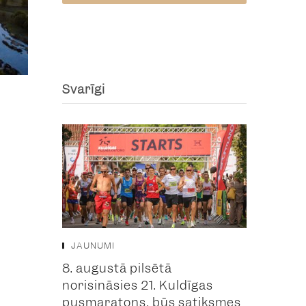
Svarīgi
JAUNUMI
8. augustā pilsētā
norisināsies 21. Kuldīgas
pusmaratons, būs satiksmes