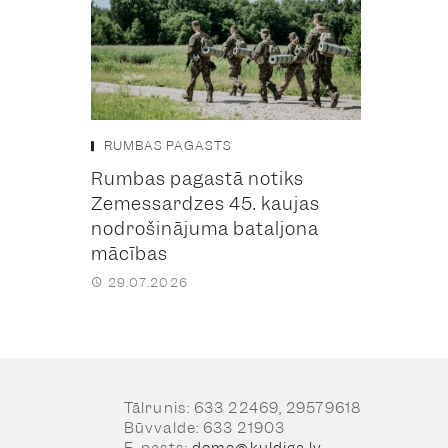
RUMBAS PAGASTS
Rumbas pagastā notiks
Zemessardzes 45. kaujas
nodrošinājuma bataljona
mācības
29.07.2026
Tālrunis: 633 22469, 29579618
Būvvalde: 633 21903
E-pasts:
dome@kuldiga.lv