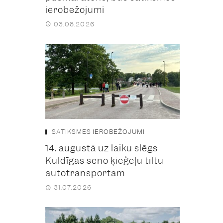
ierobežojumi
03.08.2026
SATIKSMES IEROBEŽOJUMI
14. augustā uz laiku slēgs
Kuldīgas seno ķieģeļu tiltu
autotransportam
31.07.2026