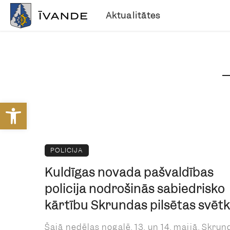
Aktualitātes
Open toolbar
POLICIJA
Kuldīgas novada pašvaldības
policija nodrošinās sabiedrisko
kārtību Skrundas pilsētas svēt
Šajā nedēļas nogalē, 13. un 14. maijā, Skrun