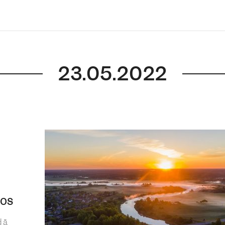
23.05.2022
kos
dā