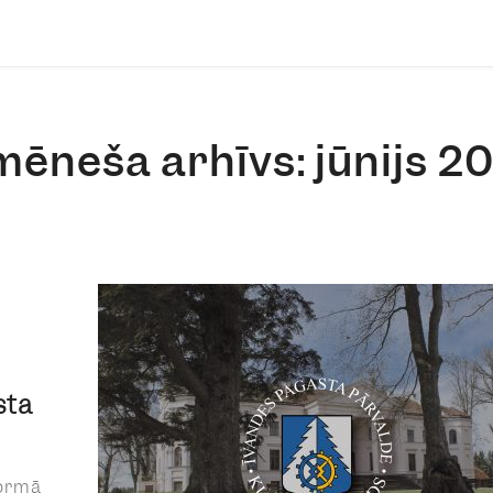
mēneša arhīvs: jūnijs 2
sta
formā