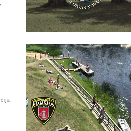
s
cija