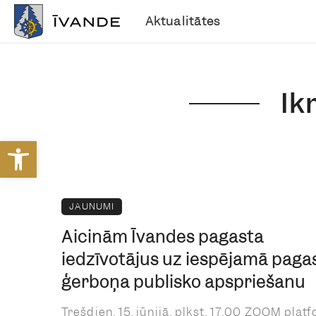
Aktualitātes
Ik
Open toolbar
JAUNUMI
Aicinām Īvandes pagasta
iedzīvotājus uz iespējamā paga
ģerboņa publisko apspriešanu
Trešdien, 15. jūnijā, plkst. 17.00 ZOOM plat