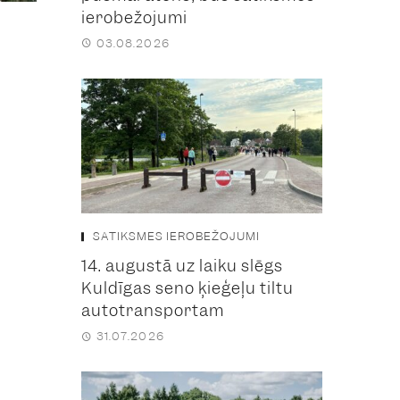
ierobežojumi
03.08.2026
SATIKSMES IEROBEŽOJUMI
14. augustā uz laiku slēgs
Kuldīgas seno ķieģeļu tiltu
autotransportam
31.07.2026