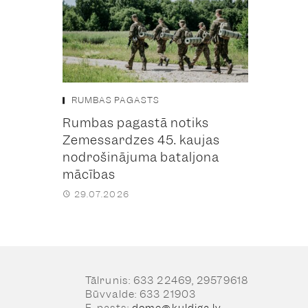
RUMBAS PAGASTS
Rumbas pagastā notiks
Zemessardzes 45. kaujas
nodrošinājuma bataljona
mācības
29.07.2026
Tālrunis: 633 22469, 29579618
Būvvalde: 633 21903
E-pasts:
dome@kuldiga.lv