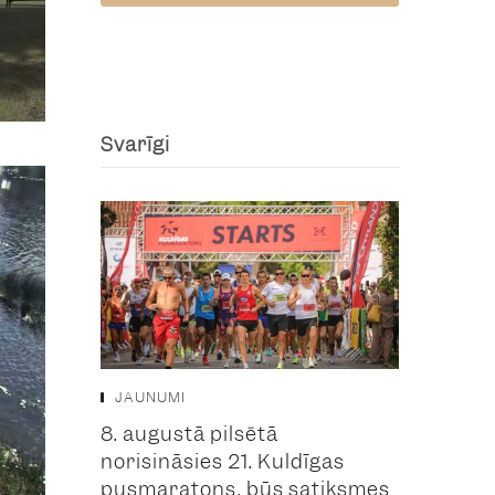
Svarīgi
JAUNUMI
8. augustā pilsētā
norisināsies 21. Kuldīgas
pusmaratons, būs satiksmes