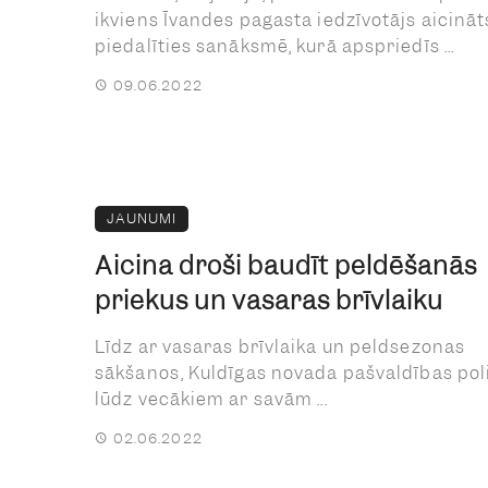
ikviens Īvandes pagasta iedzīvotājs aicināt
piedalīties sanāksmē, kurā apspriedīs ...
09.06.2022
JAUNUMI
Aicina droši baudīt peldēšanās
priekus un vasaras brīvlaiku
Līdz ar vasaras brīvlaika un peldsezonas
sākšanos, Kuldīgas novada pašvaldības poli
lūdz vecākiem ar savām ...
02.06.2022