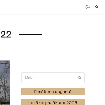
022
Pasākumi augustā
Lielākie pasākumi 2026