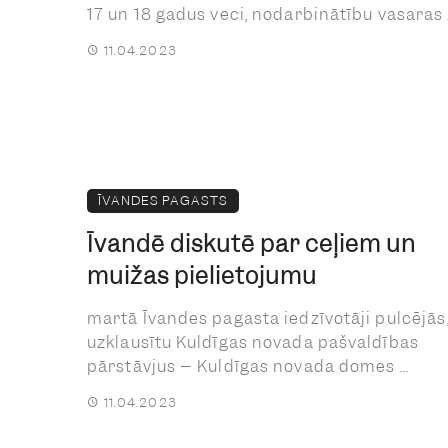
17 un 18 gadus veci, nodarbinātību vasaras .
11.04.2023
ĪVANDES PAGASTS
Īvandē diskutē par ceļiem un
muižas pielietojumu
martā Īvandes pagasta iedzīvotāji pulcējās,
uzklausītu Kuldīgas novada pašvaldības
pārstāvjus – Kuldīgas novada domes ...
11.04.2023