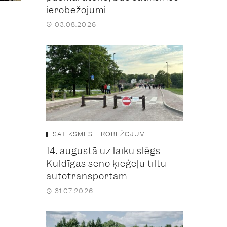
ierobežojumi
03.08.2026
SATIKSMES IEROBEŽOJUMI
14. augustā uz laiku slēgs
Kuldīgas seno ķieģeļu tiltu
autotransportam
31.07.2026