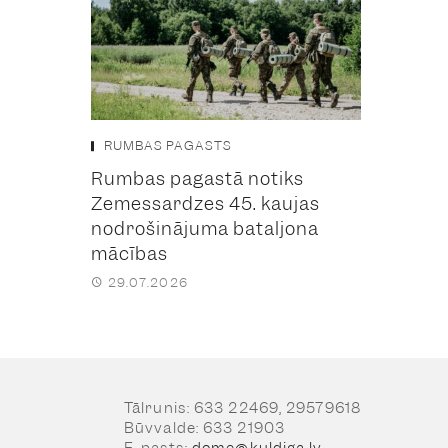
RUMBAS PAGASTS
Rumbas pagastā notiks
Zemessardzes 45. kaujas
nodrošinājuma bataljona
mācības
29.07.2026
Tālrunis: 633 22469, 29579618
Būvvalde: 633 21903
E-pasts:
dome@kuldiga.lv