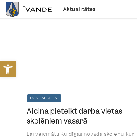
Aktualitātes
Open toolbar
UZŅĒMĒJIEM
Aicina pieteikt darba vietas
skolēniem vasarā
Lai veicinātu Kuldīgas novada skolēnu, kuri i