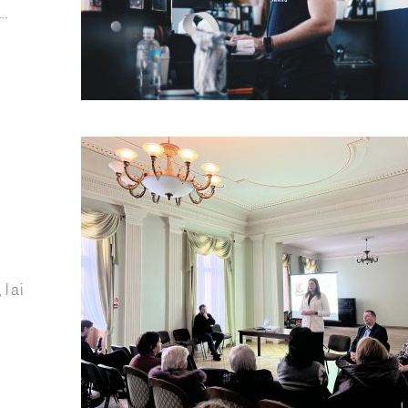
..
 lai