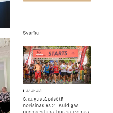
Svarīgi
JAUNUMI
8. augustā pilsētā
norisināsies 21. Kuldīgas
pusmaratons, būs satiksmes