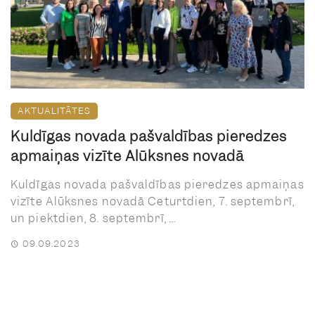
AKTUALITĀTES
Kuldīgas novada pašvaldības pieredzes
apmaiņas vizīte Alūksnes novadā
Kuldīgas novada pašvaldības pieredzes apmaiņas
vizīte Alūksnes novadā Ceturtdien, 7. septembrī,
un piektdien, 8. septembrī, ...
09.09.2023