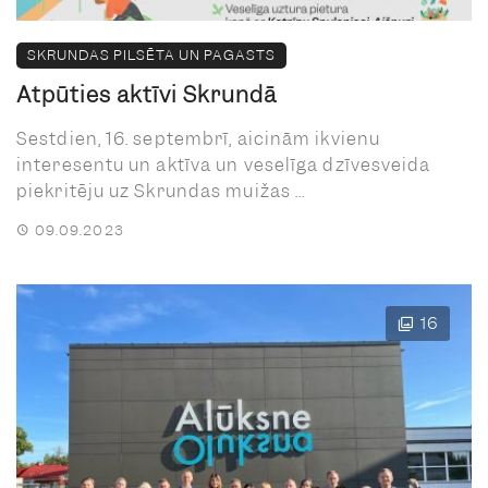
SKRUNDAS PILSĒTA UN PAGASTS
Atpūties aktīvi Skrundā
Sestdien, 16. septembrī, aicinām ikvienu
interesentu un aktīva un veselīga dzīvesveida
piekritēju uz Skrundas muižas ...
09.09.2023
16