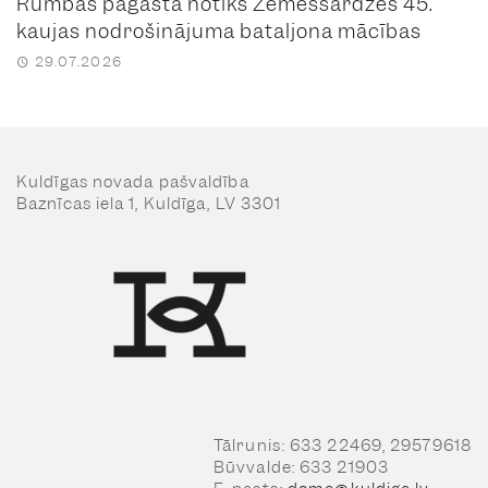
Rumbas pagastā notiks Zemessardzes 45.
kaujas nodrošinājuma bataljona mācības
29.07.2026
Kuldīgas novada pašvaldība
Baznīcas iela 1, Kuldīga, LV 3301
Tālrunis: 633 22469, 29579618
Būvvalde: 633 21903