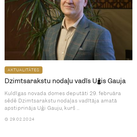
AKTUALITĀTES
Dzimtsarakstu nodaļu vadīs Uģis Gauja
Kuldīgas novada domes deputāti 29. februāra
sēdē Dzimtsarakstu nodaļas vadītāja amatā
apstiprināja Uģi Gauju, kurš ...
29.02.2024