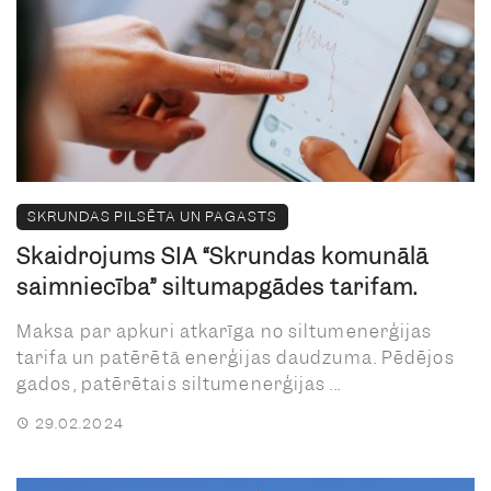
SKRUNDAS PILSĒTA UN PAGASTS
Skaidrojums SIA “Skrundas komunālā
saimniecība” siltumapgādes tarifam.
Maksa par apkuri atkarīga no siltumenerģijas
tarifa un patērētā enerģijas daudzuma. Pēdējos
gados, patērētais siltumenerģijas ...
29.02.2024