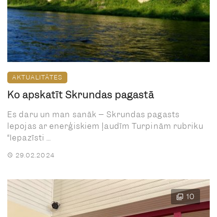
AKTUALITĀTES
Ko apskatīt Skrundas pagastā
Es daru un man sanāk – Skrundas pagasts
lepojas ar enerģiskiem ļaudīm Turpinām rubriku
“Iepazīsti ...
29.02.2024
10