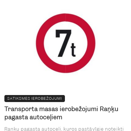
SATIKSMES IEROBEŽOJUMI
Transporta masas ierobežojumi Raņķu
pagasta autoceļiem
Raņķu pagasta autoceļi, kuros pastāvīgie noteikti