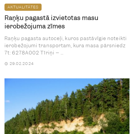
AKTUALITĀTES
Raņķu pagastā izvietotas masu
ierobežojuma zīmes
Raņķu pagasta autoceļi, kuros pastāvīgie noteikti
ierobežojumi transportam, kura masa pārsniedz
7t: 6278A002 Tīriņi – ...
29.02.2024