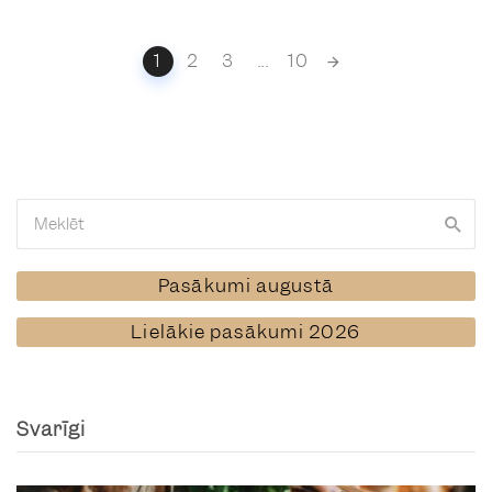
Posts
1
2
3
...
10
navigation
Pasākumi augustā
Lielākie pasākumi 2026
Svarīgi