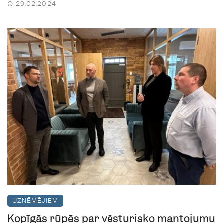
29.02.2024
UZŅĒMĒJIEM
Kopīgās rūpēs par vēsturisko mantojumu