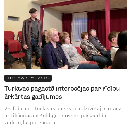
TURLAVAS PAGASTS
Turlavas pagastā interesējas par rīcību
ārkārtas gadījumos
28. februārī Turlavas pagasta iedzīvotāji sanāca
uz tikšanos ar Kuldīgas novada pašvaldības
vadību, lai pārrunātu ...