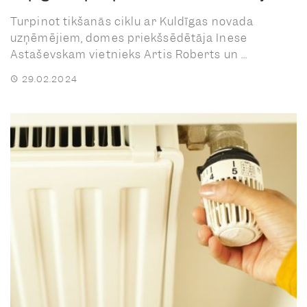
Turpinot tikšanās ciklu ar Kuldīgas novada
uzņēmējiem, domes priekšsēdētāja Inese
Astaševskam vietnieks Artis Roberts un ...
29.02.2024