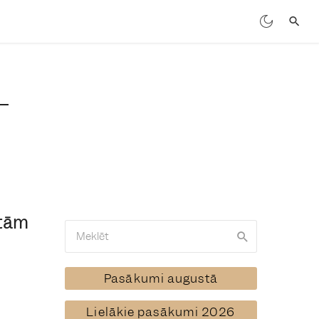
etām
Pasākumi augustā
Lielākie pasākumi 2026