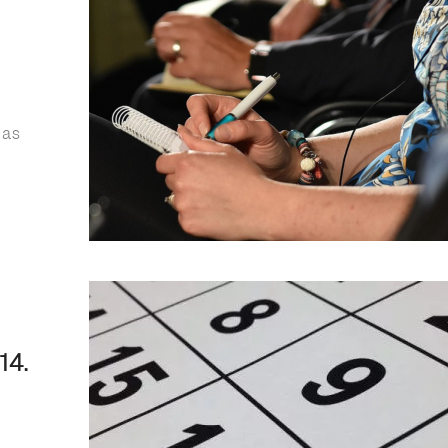
las
14.