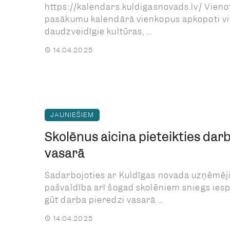
https://kalendars.kuldigasnovads.lv/ Vieno
pasākumu kalendārā vienkopus apkopoti vi
daudzveidīgie kultūras, ...
14.04.2025
JAUNIEŠIEM
Skolēnus aicina pieteikties da
vasarā
Sadarbojoties ar Kuldīgas novada uzņēmēj
pašvaldība arī šogad skolēniem sniegs ies
gūt darba pieredzi vasarā ...
14.04.2025