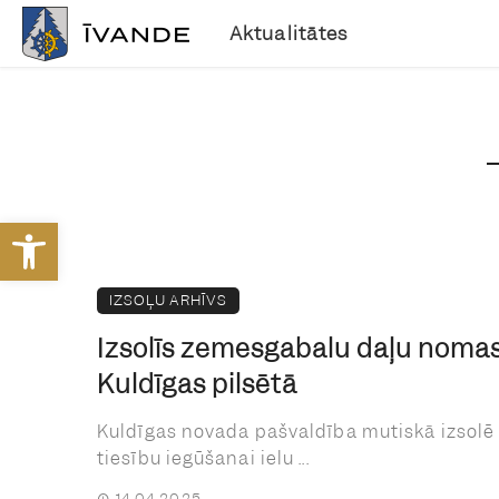
Aktualitātes
Open toolbar
IZSOĻU ARHĪVS
Izsolīs zemesgabalu daļu nomas 
Kuldīgas pilsētā
Kuldīgas novada pašvaldība mutiskā izsolē
tiesību iegūšanai ielu ...
14.04.2025