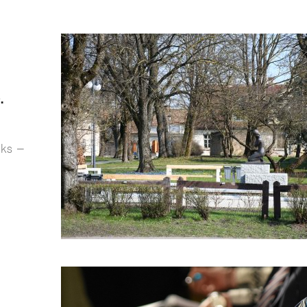
.
rks –