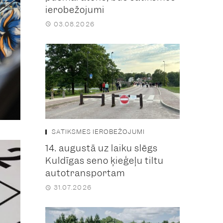
ierobežojumi
03.08.2026
SATIKSMES IEROBEŽOJUMI
14. augustā uz laiku slēgs
Kuldīgas seno ķieģeļu tiltu
autotransportam
31.07.2026