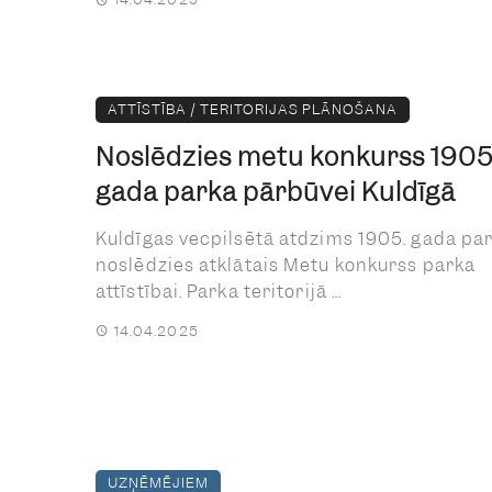
ATTĪSTĪBA / TERITORIJAS PLĀNOŠANA
Noslēdzies metu konkurss 1905
gada parka pārbūvei Kuldīgā
Kuldīgas vecpilsētā atdzims 1905. gada pa
noslēdzies atklātais Metu konkurss parka
attīstībai. Parka teritorijā ...
14.04.2025
UZŅĒMĒJIEM