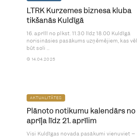
LTRK Kurzemes biznesa kluba
tikšanās Kuldīgā
16. aprīlī no plkst. 11.30 līdz 18.00 Kuldīgā
norisināsies pasākums uzņēmējiem, kas vē
būt soli ...
14.04.2025
AKTUALITĀTES
Plānoto notikumu kalendārs no 
aprīļa līdz 21. aprīlim
Visi Kuldīgas novada pasākumi vienuviet –