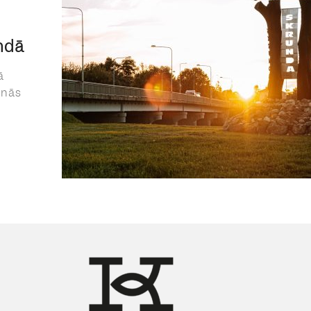
ndā
ā
anās