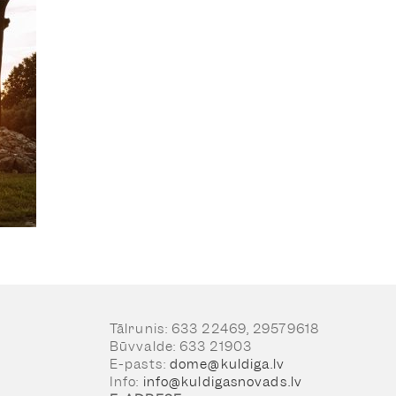
Tālrunis: 633 22469, 29579618
Būvvalde: 633 21903
E-pasts:
dome@kuldiga.lv
Info:
info@kuldigasnovads.lv