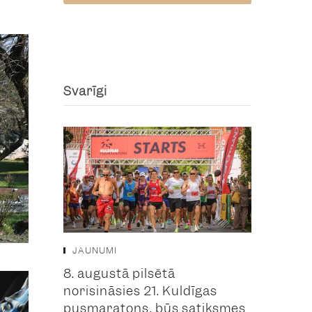
Svarīgi
JAUNUMI
8. augustā pilsētā
norisināsies 21. Kuldīgas
pusmaratons, būs satiksmes