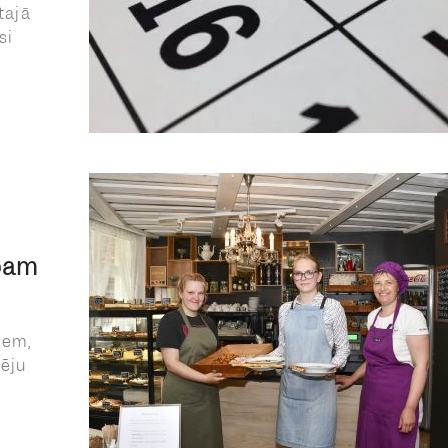
tajā
si
rbam
iem,
pēju