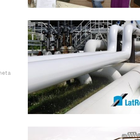
ineta
2