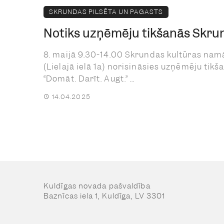
SKRUNDAS PILSĒTA UN PAGASTS
Notiks uzņēmēju tikšanās Skru
8. maijā 9.30-14.00 Skrundas kultūras nam
(Lielajā ielā 1a) norisināsies uzņēmēju tikš
“Domāt. Darīt. Augt.” ...
14.04.2025
Kuldīgas novada pašvaldība
Baznīcas iela 1, Kuldīga, LV 3301