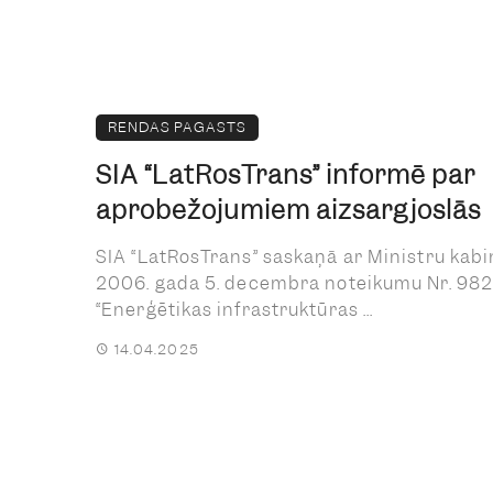
RENDAS PAGASTS
SIA “LatRosTrans” informē par
aprobežojumiem aizsargjoslās
SIA “LatRosTrans” saskaņā ar Ministru kab
2006. gada 5. decembra noteikumu Nr. 98
“Enerģētikas infrastruktūras ...
14.04.2025