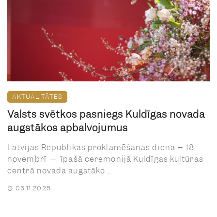
AKTUALITĀTES
Valsts svētkos pasniegs Kuldīgas novada
augstākos apbalvojumus
Latvijas Republikas proklamēšanas dienā – 18.
novembrī – īpašā ceremonijā Kuldīgas kultūras
centrā novada augstāko ...
03.11.2025