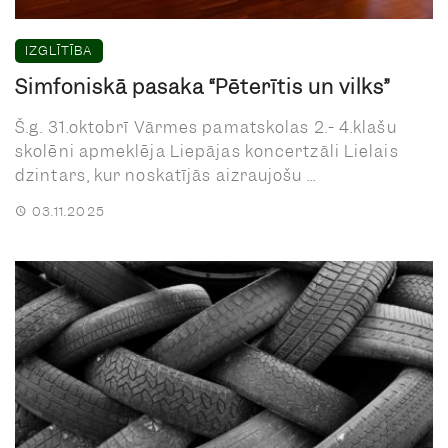
IZGLĪTĪBA
Simfoniskā pasaka “Pēterītis un vilks”
Š.g. 31.oktobrī Vārmes pamatskolas 2.- 4.klašu
skolēni apmeklēja Liepājas koncertzāli Lielais
dzintars, kur noskatījās aizraujošu ...
03.11.2025