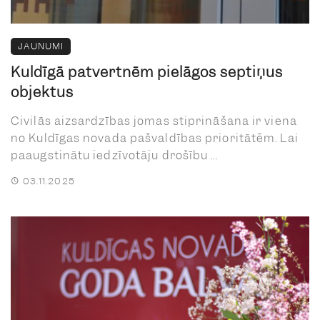
JAUNUMI
Kuldīgā patvertnēm pielāgos septiņus
objektus
Civilās aizsardzības jomas stiprināšana ir viena
no Kuldīgas novada pašvaldības prioritātēm. Lai
paaugstinātu iedzīvotāju drošību ...
03.11.2025