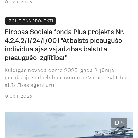
03.11.2025
IZGLĪTĪBAS PROJEKTI
Eiropas Sociālā fonda Plus projekts Nr.
4.2.4.2/1/24/I/001 “Atbalsts pieaugušo
individuālajās vajadzībās balstītai
pieaugušo izglītībai”
Kuldīgas novada dome 2025. gada 2. jūnijā
parakstīja sadarbības līgumu ar Valsts izglītības
attīstības aģentūru ...
03.11.2025
5