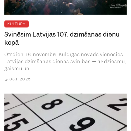
KULTŪRA
Svinēsim Latvijas 107. dzimšanas dienu
kopā
Otrdien, 18. novembrī, Kuldīgas novads vienosies
Latvijas dzimšanas dienas svinībās — ar dziesmu,
gaismu un ...
03.11.2025