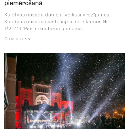
piemērošanā
Kuldīgas novada dome ir veikusi grozījumus
Kuldīgas novada saistošajos noteikumos Nr.
1/2024 “Par nekustamā īpašuma ...
03.11.2025