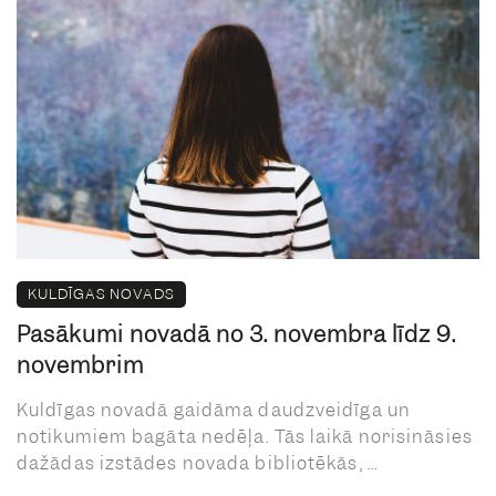
KULDĪGAS NOVADS
Pasākumi novadā no 3. novembra līdz 9.
novembrim
Kuldīgas novadā gaidāma daudzveidīga un
notikumiem bagāta nedēļa. Tās laikā norisināsies
dažādas izstādes novada bibliotēkās, ...