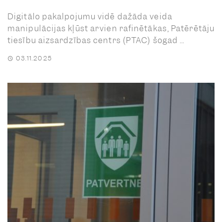
Digitālo pakalpojumu vidē dažāda veida
manipulācijas kļūst arvien rafinētākas, Patērētāju
tiesību aizsardzības centrs (PTAC) šogad ...
03.11.2025