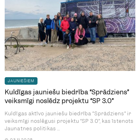
JAUNIEŠIEM
Kuldīgas jauniešu biedrība “Sprādziens”
veiksmīgi noslēdz projektu “SP 3.0”
Kuldīgas aktīvo jauniešu biedrība “Sprādziens” ir
veiksmīgi noslēgusi projektu “SP 3.0”, kas īstenots
Jaunatnes politikas ...
03.11.2025