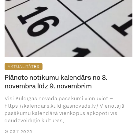
AKTUALITĀTES
Plānoto notikumu kalendārs no 3.
novembra līdz 9. novembrim
Visi Kuldīgas novada pasākumi vienuviet –
https://kalendars.kuldigasnovads.lv/ Vienotajā
pasākumu kalendārā vienkopus apkopoti visi
daudzveidīgie kultūras, ...
03.11.2025