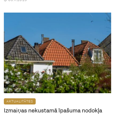
AKTUALITĀTES
Izmaiņas nekustamā īpašuma nodokļa