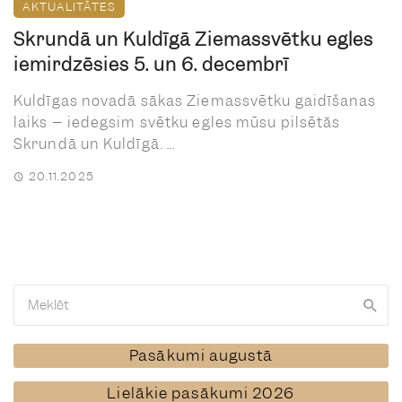
AKTUALITĀTES
Skrundā un Kuldīgā Ziemassvētku egles
iemirdzēsies 5. un 6. decembrī
Kuldīgas novadā sākas Ziemassvētku gaidīšanas
laiks – iedegsim svētku egles mūsu pilsētās
Skrundā un Kuldīgā. ...
20.11.2025
Pasākumi augustā
Lielākie pasākumi 2026