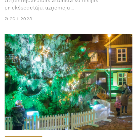
Uzņēmējdarbības atbalsta komisijas
priekšsēdētāju, uzņēmēju ...
20.11.2025