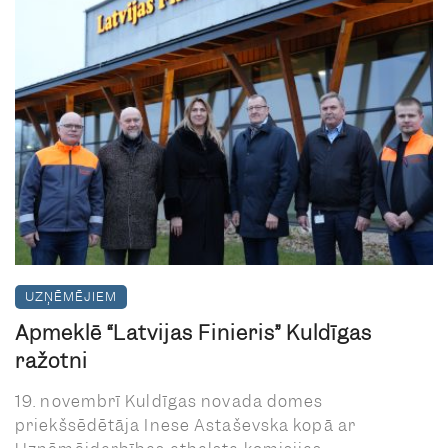
UZŅĒMĒJIEM
Apmeklē “Latvijas Finieris” Kuldīgas
ražotni
19. novembrī Kuldīgas novada domes
priekšsēdētāja Inese Astaševska kopā ar