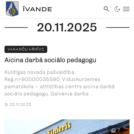
20.11.2025
VAKANČU ARHĪVS
Aicina darbā sociālo pedagogu
Kuldīgas novada pašvaldība,
Reģ.nr.90000035590, Viduskurzemes
pamatskola – attīstības centrs aicina darbā
sociālo pedagogu. Galvenie darba ...
20.11.2025
7