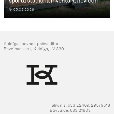
sporta stadiona inventāra novietni
05.08.2026
Kuldīgas novada pašvaldība
Baznīcas iela 1, Kuldīga, LV 3301
Tālrunis: 633 22469, 29579618
Būvvalde: 633 21903