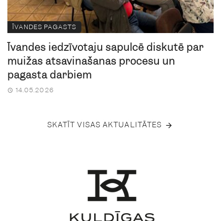
ĪVANDES PAGASTS
Īvandes iedzīvotāju sapulcē diskutē par
muižas atsavināšanas procesu un
pagasta darbiem
14.05.2026
SKATĪT VISAS AKTUALITĀTES