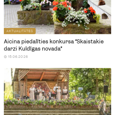
AKTUALITĀTES
Aicina piedalīties konkursā “Skaistākie
dārzi Kuldīgas novadā”
15.06.2026