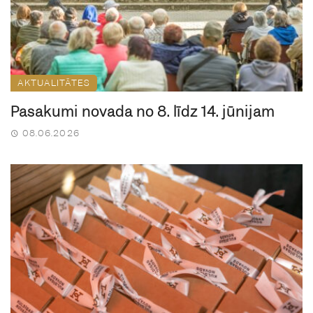
AKTUALITĀTES
Pasākumi novadā no 8. līdz 14. jūnijam
08.06.2026