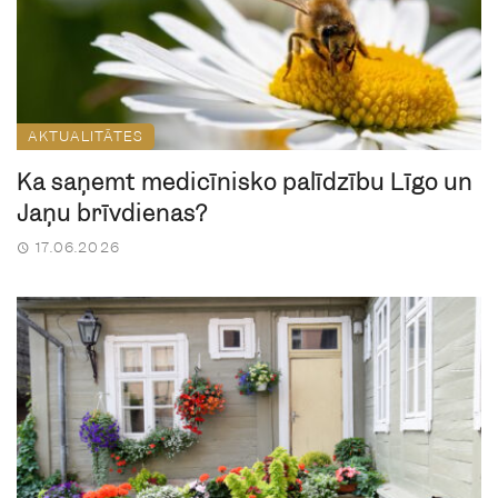
AKTUALITĀTES
Kā saņemt medicīnisko palīdzību Līgo un
Jāņu brīvdienās?
17.06.2026