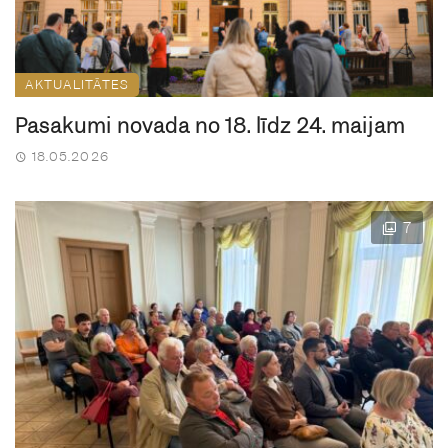
AKTUALITĀTES
Pasākumi novadā no 18. līdz 24. maijam
18.05.2026
7