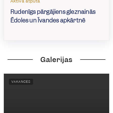
Aktīvā atpūta
Rudenīgs pārgājiens gleznainās
Ēdoles un Īvandes apkārtnē
Galerijas
VAKANCES