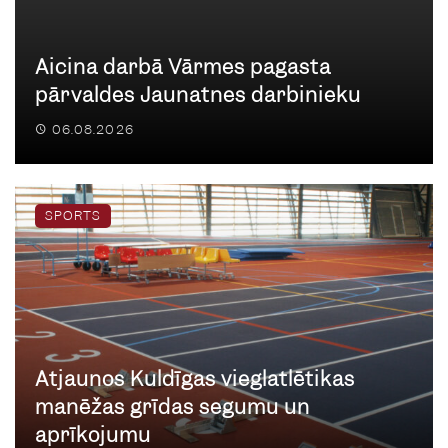
Aicina darbā Vārmes pagasta
pārvaldes Jaunatnes darbinieku
06.08.2026
SPORTS
Atjaunos Kuldīgas vieglatlētikas
manēžas grīdas segumu un
aprīkojumu