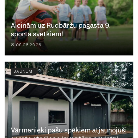
Aicinām uz Rudbāržu pagasta 9.
sporta svētkiem!
05.08.2026
JAUNUMI
Vārmenieki pašu spēkiem atjaunojuši