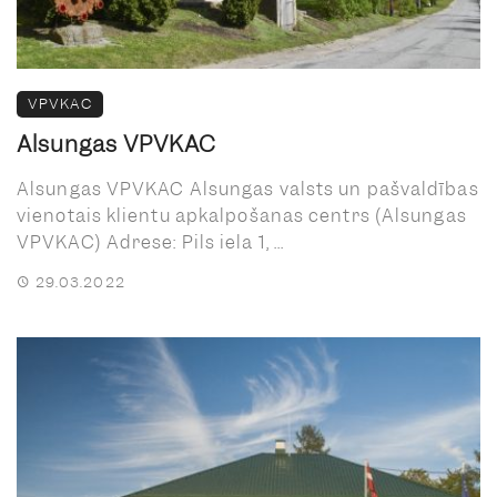
VPVKAC
Alsungas VPVKAC
Alsungas VPVKAC Alsungas valsts un pašvaldības
vienotais klientu apkalpošanas centrs (Alsungas
VPVKAC) Adrese: Pils iela 1, ...
29.03.2022