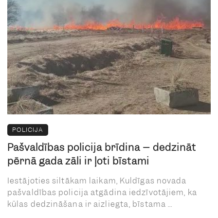
POLICIJA
Pašvaldības policija brīdina – dedzināt
pērnā gada zāli ir ļoti bīstami
Iestājoties siltākam laikam, Kuldīgas novada
pašvaldības policija atgādina iedzīvotājiem, ka
kūlas dedzināšana ir aizliegta, bīstama ...