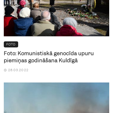
FOTO
Foto: Komunistiskā genocīda upuru
piemiņas godināšana Kuldīgā
28.03.2022