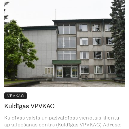
VPVKAC
Kuldīgas VPVKAC
Kuldīgas valsts un pašvaldības vienotais klientu
apkalpošanas centrs (Kuldīgas VPVKAC) Adrese: