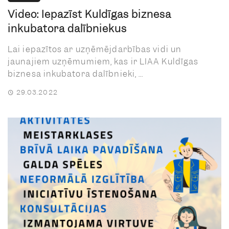
Video: Iepazīst Kuldīgas biznesa
inkubatora dalībniekus
Lai iepazītos ar uzņēmējdarbības vidi un
jaunajiem uzņēmumiem, kas ir LIAA Kuldīgas
biznesa inkubatora dalībnieki, ...
29.03.2022