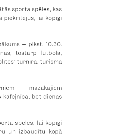
ātās sporta spēles, kas
piekritējus, lai kopīgi
sākums – plkst. 10.30.
nās, tostarp futbolā,
Zolītes” turnīrā, tūrisma
rniem – mazākajiem
 kafejnīca, bet dienas
rta spēlēs, lai kopīgi
aru un izbaudītu kopā