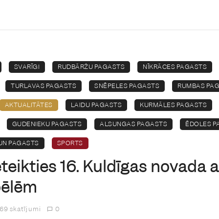
SVARĪGI
RUDBĀRŽU PAGASTS
NĪKRĀCES PAGASTS
TURLAVAS PAGASTS
SNĒPELES PAGASTS
RUMBAS PA
AKTUALITĀTES
LAIDU PAGASTS
KURMĀLES PAGASTS
GUDENIEKU PAGASTS
ALSUNGAS PAGASTS
ĒDOLES P
 UN PAGASTS
SPORTS
eteikties 16. Kuldīgas novada 
pēlēm
69 skatījumi
0