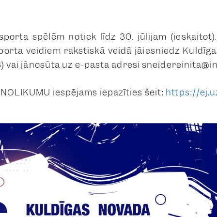
.
orta spēlēm notiek līdz 30. jūlijam (ieskaitot).
porta veidiem rakstiskā veidā jāiesniedz Kuldīg
3) vai jānosūta uz e-pasta adresi sneidereinita@in
 NOLIKUMU iespējams iepazīties šeit:
https://ej.