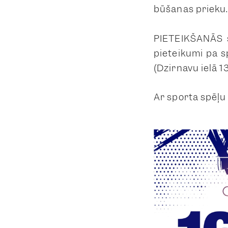
būšanas prieku
PIETEIKŠANĀS sp
pieteikumi pa s
(Dzirnavu ielā 1
Ar sporta spēļu