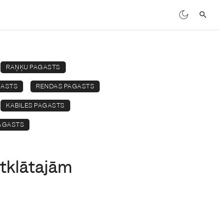
RAŅĶU PAGASTS
GASTS
RENDAS PAGASTS
KABILES PAGASTS
AGASTS
atklātajām