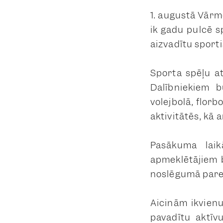
1. augustā Vārm
ik gadu pulcē s
aizvadītu sporti
Sporta spēļu at
Dalībniekiem b
volejbolā, florbo
aktivitātēs, kā
Pasākuma lai
apmeklētājiem 
noslēgumā pare
Aicinām ikvienu
pavadītu aktīv