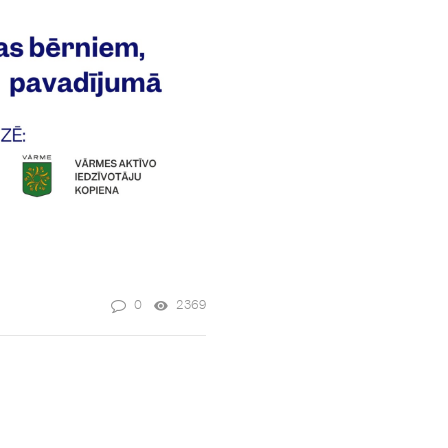
0
2369