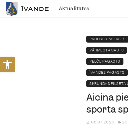
Aktualitātes
PADURES PAGASTS
VĀRMES PAGASTS
Open toolbar
PELČU PAGASTS
ĪVANDES PAGASTS
SKRUNDAS PILSĒTA
Aicina pi
sporta s
08.07.2026
23