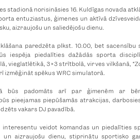
es stadionā norisināsies 16. Kuldīgas novada atkl
porta entuziastus, ģimenes un aktīvā dzīvesveida 
sku, aizraujošu un saliedējošu dienu.
klāšana paredzēta plkst. 10.00, bet sacensību 
ūs iespēja piedalīties dažādās sporta disciplī
lā, vieglatlētikā, 3×3 strītbolā, virves vilkšanā, “
 arī izmēģināt spēkus WRC simulatorā.
kā būs padomāts arī par ģimenēm ar bē
būs pieejamas piepūšamās atrakcijas, darbosies
dzēts vakars DJ pavadībā.
 interesentu veidot komandas un piedalīties spo
u un aizraujošu dienu, stiprinātu sportisko g