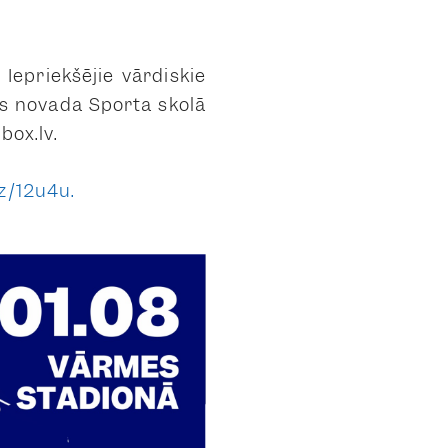
 Iepriekšējie vārdiskie
as novada Sporta skolā
box.lv.
uz/12u4u.