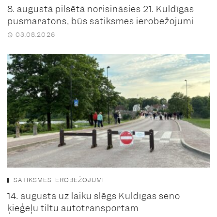
8. augustā pilsētā norisināsies 21. Kuldīgas
pusmaratons, būs satiksmes ierobežojumi
03.08.2026
SATIKSMES IEROBEŽOJUMI
14. augustā uz laiku slēgs Kuldīgas seno
ķieģeļu tiltu autotransportam