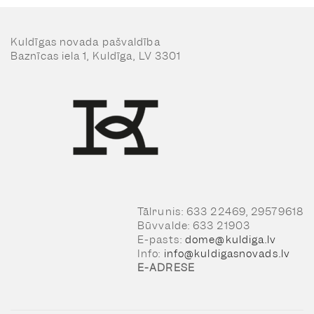
Kuldīgas novada pašvaldība
Baznīcas iela 1, Kuldīga, LV 3301
Tālrunis: 633 22469, 29579618
Būvvalde: 633 21903
E-pasts:
dome@kuldiga.lv
Info:
info@kuldigasnovads.lv
E-ADRESE