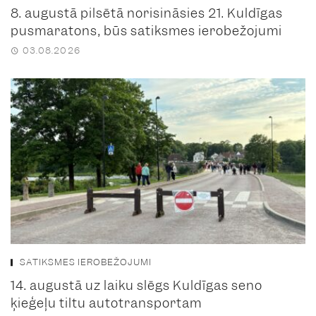
8. augustā pilsētā norisināsies 21. Kuldīgas
pusmaratons, būs satiksmes ierobežojumi
03.08.2026
SATIKSMES IEROBEŽOJUMI
14. augustā uz laiku slēgs Kuldīgas seno
ķieģeļu tiltu autotransportam