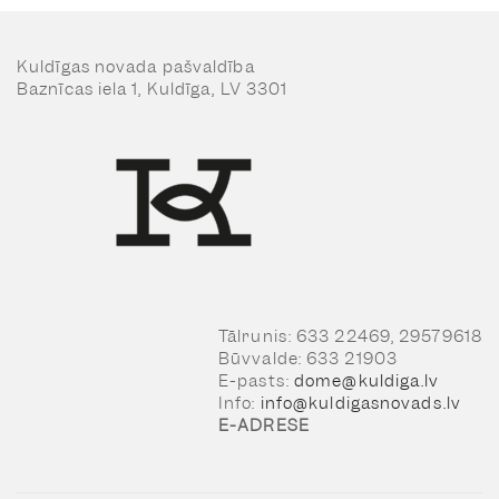
Kuldīgas novada pašvaldība
Baznīcas iela 1, Kuldīga, LV 3301
Tālrunis: 633 22469, 29579618
Būvvalde: 633 21903
E-pasts:
dome@kuldiga.lv
Info:
info@kuldigasnovads.lv
E-ADRESE