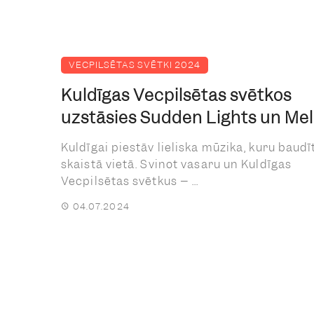
VECPILSĒTAS SVĒTKI 2024
Kuldīgas Vecpilsētas svētkos
uzstāsies Sudden Lights un Me
Kuldīgai piestāv lieliska mūzika, kuru baudī
skaistā vietā. Svinot vasaru un Kuldīgas
Vecpilsētas svētkus – ...
04.07.2024