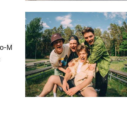
lo-M
t