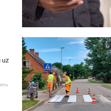
 uz
atru