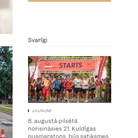
Svarīgi
6
JAUNUMI
8. augustā pilsētā
norisināsies 21. Kuldīgas
pusmaratons, būs satiksmes