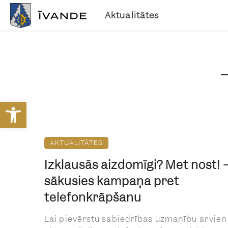
Aktualitātes
Open toolbar
AKTUALITĀTES
Izklausās aizdomīgi? Met nost! 
sākusies kampaņa pret
telefonkrāpšanu
Lai pievērstu sabiedrības uzmanību arvien