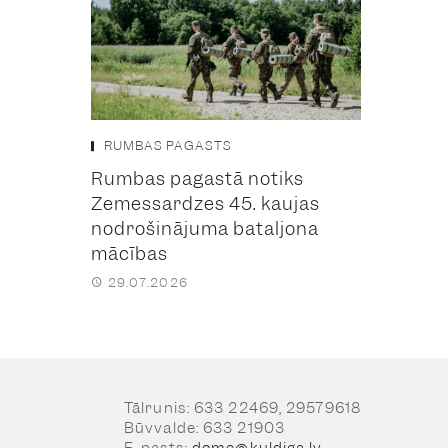
RUMBAS PAGASTS
Rumbas pagastā notiks
Zemessardzes 45. kaujas
nodrošinājuma bataljona
mācības
29.07.2026
Tālrunis: 633 22469, 29579618
Būvvalde: 633 21903
E-pasts:
dome@kuldiga.lv