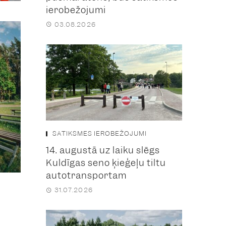
ierobežojumi
03.08.2026
SATIKSMES IEROBEŽOJUMI
14. augustā uz laiku slēgs
Kuldīgas seno ķieģeļu tiltu
autotransportam
31.07.2026