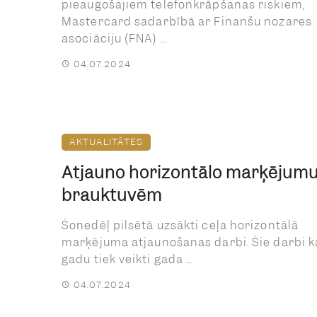
pieaugošajiem telefonkrāpšanas riskiem,
Mastercard sadarbībā ar Finanšu nozares
asociāciju (FNA) ...
04.07.2024
AKTUALITĀTES
Atjauno horizontālo marķējumu
brauktuvēm
Šonedēļ pilsētā uzsākti ceļa horizontālā
marķējuma atjaunošanas darbi. Šie darbi k
gadu tiek veikti gada ...
04.07.2024