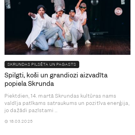
SKRUNDAS PILSĒTA UN PAGASTS
Spilgti, koši un grandiozi aizvadīta
popiela Skrundā
Piektdien, 14. martā Skrundas kultūras nams
valdīja patīkams satraukums un pozitīva enerģija,
jo dažādi pazīstami ...
18.03.2025