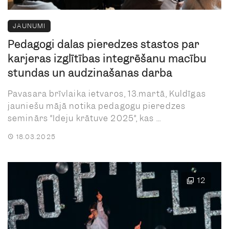
JAUNUMI
Pedagogi dalās pieredzes stāstos par
karjeras izglītības integrēšanu mācību
stundās un audzināšanas darbā
Pavasara brīvlaika ietvaros, 13.martā, Kuldīgas
jauniešu mājā notika pedagogu pieredzes
seminārs “Ideju krātuve 2025”, kas ...
18.03.2025
12