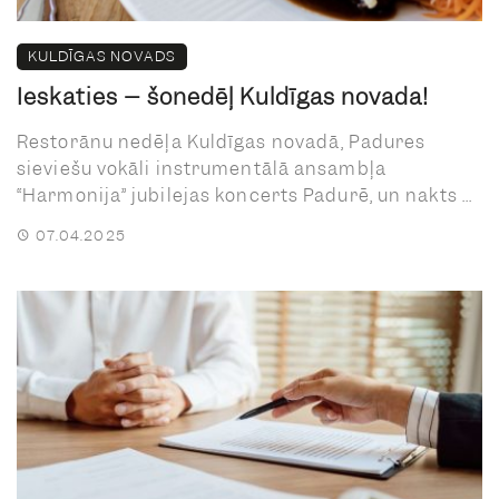
KULDĪGAS NOVADS
Ieskaties – šonedēļ Kuldīgas novadā!
Restorānu nedēļa Kuldīgas novadā, Padures
sieviešu vokāli instrumentālā ansambļa
“Harmonija” jubilejas koncerts Padurē, un nakts ...
07.04.2025