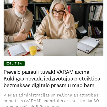
IZGLĪTĪBA
Pievelc pasauli tuvāk! VARAM aicina
Kuldīgas novada iedzīvotājus pieteikties
bezmaksas digitālo prasmju mācībām
Viedās administrācijas un reģionālās attīstības
ministrija (VARAM) sadarbībā ar vairāk nekā 30
Latvijas pašvaldībām aicina ...