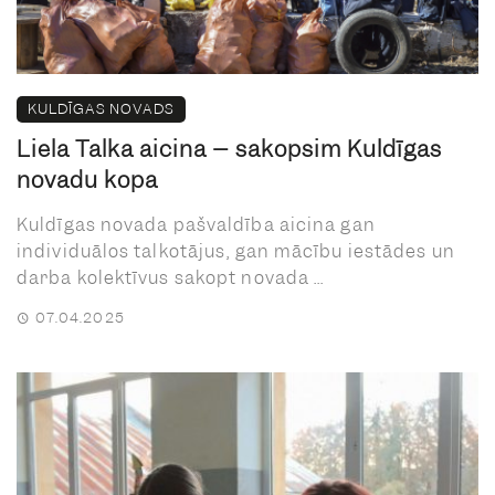
KULDĪGAS NOVADS
Lielā Talka aicina – sakopsim Kuldīgas
novadu kopā
Kuldīgas novada pašvaldība aicina gan
individuālos talkotājus, gan mācību iestādes un
darba kolektīvus sakopt novada ...
07.04.2025