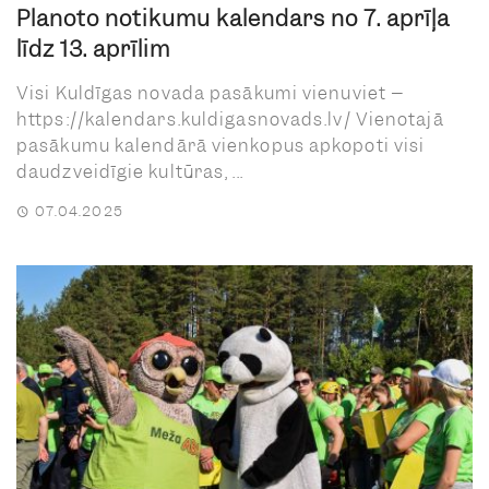
Plānoto notikumu kalendārs no 7. aprīļa
līdz 13. aprīlim
Visi Kuldīgas novada pasākumi vienuviet –
https://kalendars.kuldigasnovads.lv/ Vienotajā
pasākumu kalendārā vienkopus apkopoti visi
daudzveidīgie kultūras, ...
07.04.2025