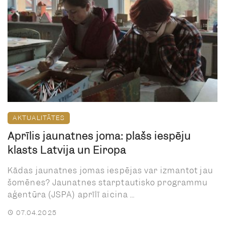
AKTUALITĀTES
Aprīlis jaunatnes jomā: plašs iespēju
klāsts Latvijā un Eiropā
Kādas jaunatnes jomas iespējas var izmantot jau
šomēnes? Jaunatnes starptautisko programmu
aģentūra (JSPA) aprīlī aicina ...
07.04.2025