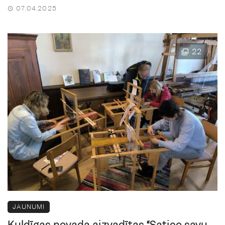
07.04.2025
22
JAUNUMI
Kuldīgas novadā aizvadītas “Satiec savu