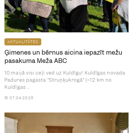
AKTUALITĀTES
Ģimenes un bērnus aicina iepazīt mežu
pasākumā Meža ABC
10.maijā visi ceļi ved uz Kuldīgu! Kuldīgas novada
Padures pagasta “Struņķukrogā” (~12 km no
Kuldīgas ...
07.04.2025