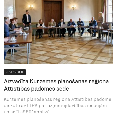
JAUNUMI
Aizvadīta Kurzemes plānošanas reģiona
Attīstības padomes sēde
Kurzemes plānošanas reģiona Attīstības padome
diskutē ar LTRK par uzņēmējdarbības iespējām
un ar “LaSER” analizē ...