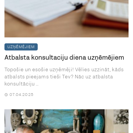
UZŅĒMĒJIEM
Atbalsta konsultāciju diena uzņēmējiem
Topošie un esošie uzņēmēji! Vēlies uzzināt, kāds
atbalsts pieejams tieši Tev? Nāc uz atbalsta
konsultāciju ...
07.04.2025