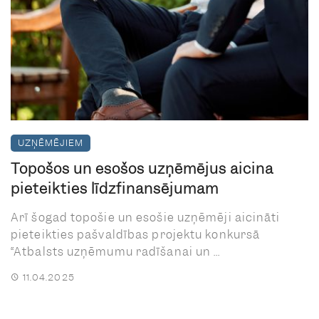
UZŅĒMĒJIEM
Topošos un esošos uzņēmējus aicina
pieteikties līdzfinansējumam
Arī šogad topošie un esošie uzņēmēji aicināti
pieteikties pašvaldības projektu konkursā
“Atbalsts uzņēmumu radīšanai un ...
11.04.2025