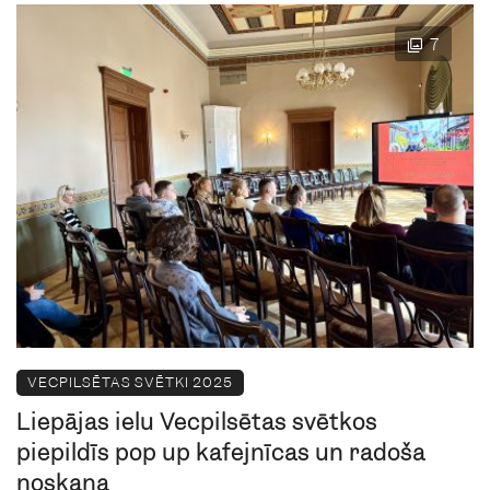
7
VECPILSĒTAS SVĒTKI 2025
Liepājas ielu Vecpilsētas svētkos
piepildīs pop up kafejnīcas un radoša
noskaņa