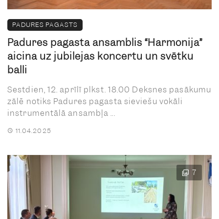
PADURES PAGASTS
Padures pagasta ansamblis “Harmonija”
aicina uz jubilejas koncertu un svētku
balli
Sestdien, 12. aprīlī plkst. 18.00 Deksnes pasākumu
zālē notiks Padures pagasta sieviešu vokāli
instrumentālā ansambļa ...
11.04.2025
7