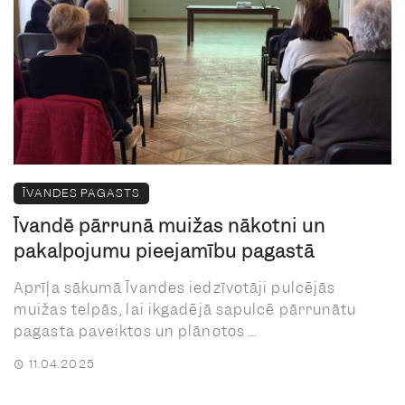
ĪVANDES PAGASTS
Īvandē pārrunā muižas nākotni un
pakalpojumu pieejamību pagastā
Aprīļa sākumā Īvandes iedzīvotāji pulcējās
muižas telpās, lai ikgadējā sapulcē pārrunātu
pagasta paveiktos un plānotos ...
11.04.2025