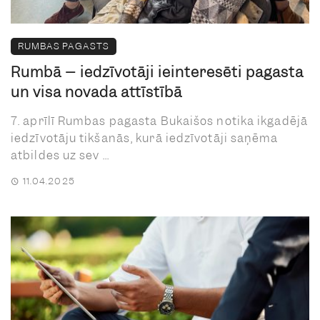
RUMBAS PAGASTS
Rumbā – iedzīvotāji ieinteresēti pagasta
un visa novada attīstībā
7. aprīlī Rumbas pagasta Bukaišos notika ikgadējā
iedzīvotāju tikšanās, kurā iedzīvotāji saņēma
atbildes uz sev ...
11.04.2025