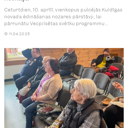
Ceturtdien, 10. aprīlī, vienkopus pulcējās Kuldīgas
novada ēdināšanas nozares pārstāvji, lai
pārrunātu Vecpilsētas svētku programmu ...
11.04.2025
5