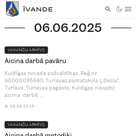
06.06.2025
VAKANČU ARHĪVS
Aicina darbā pavāru
Kuldīgas novada pašvaldības, Reģ.nr.
90000035590, Turlavas pamatskola („Skola”,
Turlava, Turlavas pagasts, Kuldīgas novads)
aicina darbā ...
06.06.2025
VAKANČU ARHĪVS
Aicina darbā metodiķi