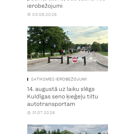
ierobežojumi
03.08.2026
SATIKSMES IEROBEŽOJUMI
14. augustā uz laiku slēgs
Kuldīgas seno ķieģeļu tiltu
autotransportam
31.07.2026