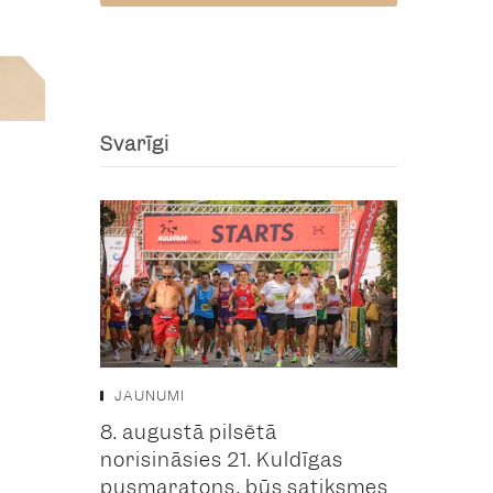
Svarīgi
JAUNUMI
8. augustā pilsētā
norisināsies 21. Kuldīgas
pusmaratons, būs satiksmes