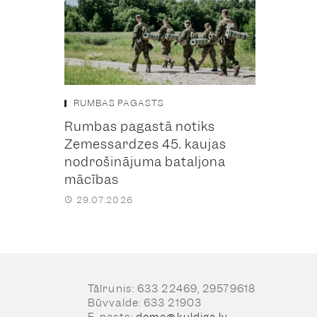
RUMBAS PAGASTS
Rumbas pagastā notiks
Zemessardzes 45. kaujas
nodrošinājuma bataljona
mācības
29.07.2026
Tālrunis: 633 22469, 29579618
Būvvalde: 633 21903
E-pasts:
dome@kuldiga.lv