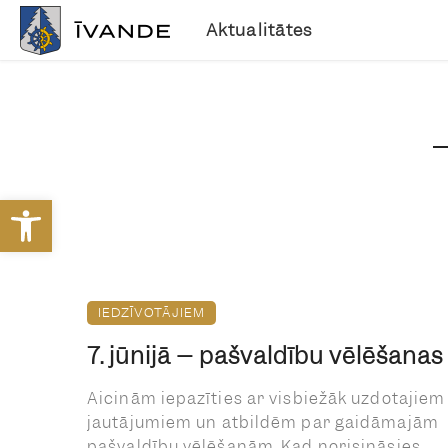
Aktualitātes
Open toolbar
IEDZĪVOTĀJIEM
7. jūnijā – pašvaldību vēlēšanas
Aicinām iepazīties ar visbiežāk uzdotajiem
jautājumiem un atbildēm par gaidāmajām
pašvaldību vēlēšanām. Kad norisināsies