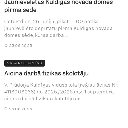
Jaunievēlētās Kuldīgas novada domes
pirmā sēde
Ceturtdien, 26. jūnijā, plkst. 11.00 notiks
jaunievēlēto deputātu pirmā Kuldīgas novada
domes sēde, kuras darba ...
25.06.2025
VAKANČU ARHĪVS
Aicina darbā fizikas skolotāju
V. Plūdoņa Kuldīgas vidusskola (reģistrācijas Nr.
4113903238) no 2025./2026.m.g. 1.septembra
aicina darbā fizikas skolotāju ar ...
25.06.2025