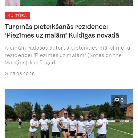
KULTŪRA
Turpinās pieteikšanās rezidencei
“Piezīmes uz malām” Kuldīgas novadā
Aicinām radošos autorus pieteikties mākslinieku
rezidencei “Piezīmes uz malām” (Notes on the
Margins), kas šogad ...
25.06.2025
5