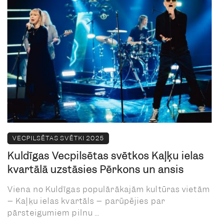
VECPILSĒTAS SVĒTKI 2025
Kuldīgas Vecpilsētas svētkos Kaļķu ielas
kvartālā uzstāsies Pērkons un ansis
Viena no Kuldīgas populārākajām kultūras vietām
– Kaļķu ielas kvartāls – parūpējies par
pārsteigumiem pilnu ...