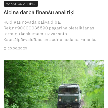
VAKANČU ARHĪVS
Aicina darbā finanšu analītiķi
Kuldīgas novada pašvaldība,
Reģ.nr.90000035590 pagarina pieteikšanās
termiņu konkursam uz vakanto
Kapitālpārvaldības un audita nodaļas Finanšu ...
25.06.2025