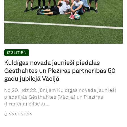
IZGLĪTĪBA
Kuldīgas novada jaunieši piedalās
Gēsthahtes un Plezīras partnerības 50
gadu jubilejā Vācijā
No 20. līdz 22. jūnijam Kuldīgas novada jaunieši
piedalījās Gēsthahtes (Vācija) un Plezīras
(Francija) pilsētu ...
25.06.2025