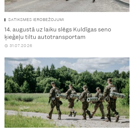
SATIKSMES IEROBEŽOJUMI
14. augustā uz laiku slēgs Kuldīgas seno
ķieģeļu tiltu autotransportam
31.07.2026