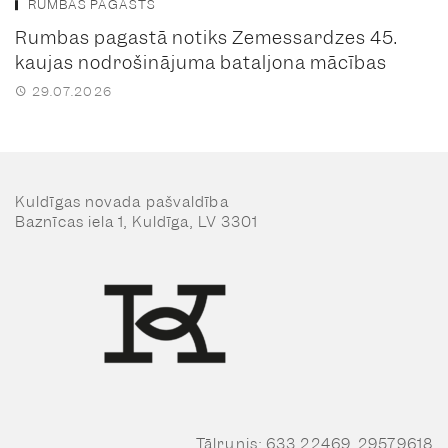
RUMBAS PAGASTS
Rumbas pagastā notiks Zemessardzes 45.
kaujas nodrošinājuma bataljona mācības
29.07.2026
Kuldīgas novada pašvaldība
Baznīcas iela 1, Kuldīga, LV 3301
Tālrunis: 633 22469, 29579618