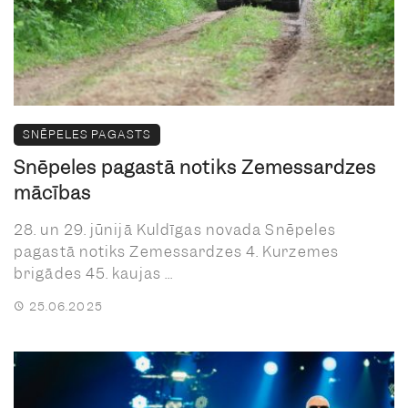
SNĒPELES PAGASTS
Snēpeles pagastā notiks Zemessardzes
mācības
28. un 29. jūnijā Kuldīgas novada Snēpeles
pagastā notiks Zemessardzes 4. Kurzemes
brigādes 45. kaujas ...
25.06.2025