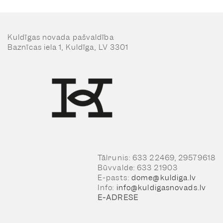
Kuldīgas novada pašvaldība
Baznīcas iela 1, Kuldīga, LV 3301
Tālrunis: 633 22469, 29579618
Būvvalde: 633 21903
E-pasts:
dome@kuldiga.lv
Info:
info@kuldigasnovads.lv
E-ADRESE