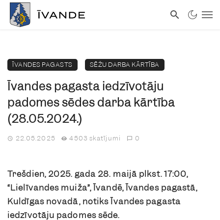
ĪVANDES PAGASTS
SĒŽU DARBA KĀRTĪBA
Īvandes pagasta iedzīvotāju
padomes sēdes darba kārtība
(28.05.2024.)
22.05.2025
4503 skatījumi
0
Trešdien, 2025. gada 28. maijā plkst. 17:00,
“Lielīvandes muiža”, Īvandē, Īvandes pagastā,
Kuldīgas novadā, notiks Īvandes pagasta
iedzīvotāju padomes sēde.