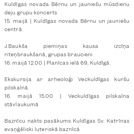
Kuldīgas novada Bērnu un jauniešu mūsdienu
deju grupu koncerts
15. maijā | Kuldīgas novada Bērnu un jauniešu
centrā.
J.Baukša piemiņas kausa izcīņa
riteņbraukšanā, grupas braucieni
16. maijā 12.00 | Planīcas ielā 69, Kuldīgā.
Ekskursija ar arheoloģi Veckuldīgas kuršu
pilskalnā
16. maijā 15.00 | Veckuldīgas pilskalna
stāvlaukumā
Baznīcu nakts pasākums Kuldīgas Sv. Katrīnas
evaņģēliski luteriskā baznīcā