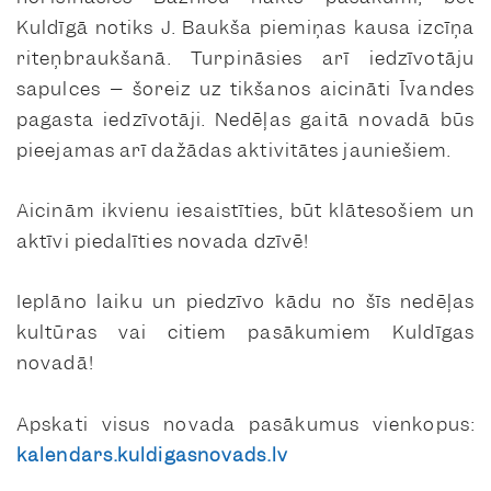
Kuldīgā notiks J. Baukša piemiņas kausa izcīņa
riteņbraukšanā. Turpināsies arī iedzīvotāju
sapulces – šoreiz uz tikšanos aicināti Īvandes
pagasta iedzīvotāji. Nedēļas gaitā novadā būs
pieejamas arī dažādas aktivitātes jauniešiem.
Aicinām ikvienu iesaistīties, būt klātesošiem un
aktīvi piedalīties novada dzīvē!
Ieplāno laiku un piedzīvo kādu no šīs nedēļas
kultūras vai citiem pasākumiem Kuldīgas
novadā!
Apskati visus novada pasākumus vienkopus:
kalendars.kuldigasnovads.lv