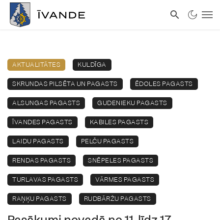
AKTUALITĀTES
KULDĪGA
SKRUNDAS PILSĒTA UN PAGASTS
ĒDOLES PAGASTS
ALSUNGAS PAGASTS
GUDENIEKU PAGASTS
ĪVANDES PAGASTS
KABILES PAGASTS
LAIDU PAGASTS
PELČU PAGASTS
RENDAS PAGASTS
SNĒPELES PAGASTS
TURLAVAS PAGASTS
VĀRMES PAGASTS
RAŅĶU PAGASTS
RUDBĀRŽU PAGASTS