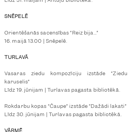
Līdz 31. maijam | Antuļu bibliotēkā.
SNĒPELĒ
Orientēšanās sacensības “Reiz bija…”
16. maijā 13.00 | Snēpelē.
TURLAVĀ
Vasaras ziedu kompozīciju izstāde “Ziedu
karuselis”
Līdz 19. jūnijam | Turlavas pagasta bibliotēkā.
Rokdarbu kopas “Čaupe” izstāde “Dažādi lakati”
Līdz 30. jūnijam | Turlavas pagasta bibliotēkā.
VĀRMĒ