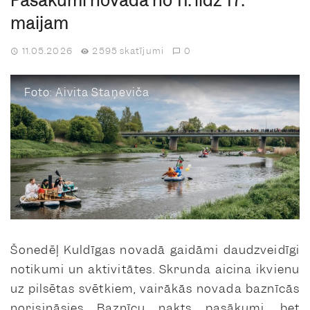
Pasākumi novadā no 11. līdz 17.
maijam
11.05.2026
2595 skatījumi
0
Foto: Aivita Staņeviča
Šonedēļ Kuldīgas novadā gaidāmi daudzveidīgi
notikumi un aktivitātes. Skrunda aicina ikvienu
uz pilsētas svētkiem, vairākās novada baznīcās
norisināsies Baznīcu nakts pasākumi, bet