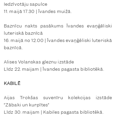
Iedzīvotāju sapulce
11. maijā 17.30 | Īvandes muižā.
Baznīcu nakts pasākums Īvandes evaņģēliski
luteriskā baznīcā
16. maijā no 12.00 | Īvandes evaņģēliski luteriskā
baznīcā.
Alises Volanskas gleznu izstāde
Līdz 22. maijam | Īvandes pagasta bibliotēkā.
KABILĒ
Aijas Trokšas suvenīru kolekcijas izstāde
“Zābaki un kurpītes”
Līdz 30. maijam | Kabiles pagasta bibliotēkā.