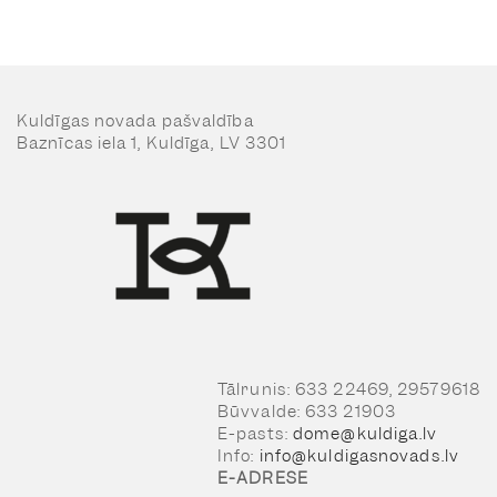
Kuldīgas novada pašvaldība
Baznīcas iela 1, Kuldīga, LV 3301
Tālrunis: 633 22469, 29579618
Būvvalde: 633 21903
E-pasts:
dome@kuldiga.lv
Info:
info@kuldigasnovads.lv
E-ADRESE