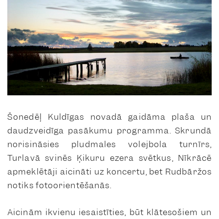
Šonedēļ Kuldīgas novadā gaidāma plaša un
daudzveidīga pasākumu programma. Skrundā
norisināsies pludmales volejbola turnīrs,
Turlavā svinēs Ķikuru ezera svētkus, Nīkrācē
apmeklētāji aicināti uz koncertu, bet Rudbāržos
notiks fotoorientēšanās.
Aicinām ikvienu iesaistīties, būt klātesošiem un