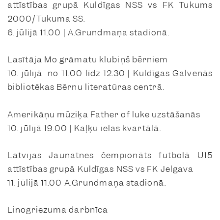
attīstības grupā Kuldīgas NSS vs FK Tukums
2000/Tukuma SS.
6. jūlijā 11.00 | A.Grundmaņa stadionā.
Lasītāja Mo grāmatu klubiņš bērniem
10. jūlijā no 11.00 līdz 12.30 | Kuldīgas Galvenās
bibliotēkas Bērnu literatūras centrā.
Amerikāņu mūziķa Father of luke uzstāšanās
10. jūlijā 19.00 | Kaļķu ielas kvartālā.
Latvijas Jaunatnes čempionāts futbolā U15
attīstības grupā Kuldīgas NSS vs FK Jelgava
11. jūlijā 11.00 A.Grundmaņa stadionā.
Linogriezuma darbnīca