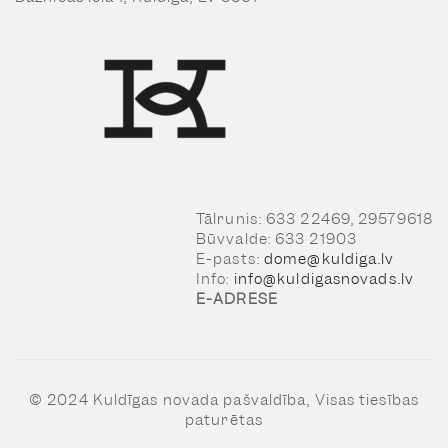
Tālrunis: 633 22469, 29579618
Būvvalde: 633 21903
E-pasts:
dome@kuldiga.lv
Info:
info@kuldigasnovads.lv
E-ADRESE
© 2024 Kuldīgas novada pašvaldība, Visas tiesības
paturētas