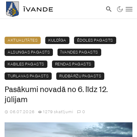
AKTUALITĀTES
KULDĪGA
ĒDOLES PAGASTS
ALSUNGAS PAGASTS
ĪVANDES PAGASTS
KABILES PAGASTS
RENDAS PAGASTS
TURLAVAS PAGASTS
RUDBĀRŽU PAGASTS
Pasākumi novadā no 6. līdz 12.
jūlijam
06.07.2026
1279 skatījumi
0