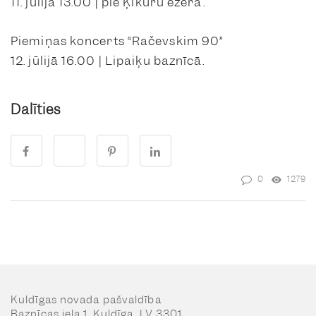
11. jūlijā 13.00 | pie Ķikuru ezera.
Piemiņas koncerts “Račevskim 90”
12. jūlijā 16.00 | Lipaiķu baznīcā.
Dalīties
0
1279
Kuldīgas novada pašvaldība
Baznīcas iela 1, Kuldīga, LV 3301