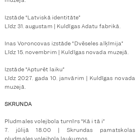
muzejā.
Izstāde “Latviskā identitāte”
Līdz 31. augustam | Kuldīgas Adatu fabrikā.
Inas Voroncovas izstāde “Dvēseles alķīmija”
Līdz 15. novembrim | Kuldīgas novada muzejā.
Izstāde “Apturēt laiku”
Līdz 2027. gada 10. janvārim | Kuldīgas novada
muzejā.
SKRUNDA
Pludmales volejbola turnīrs “Kā i tā i”
7. jūlijā 18.00 | Skrundas pamatskolas
pludmales volejbola laukumos.